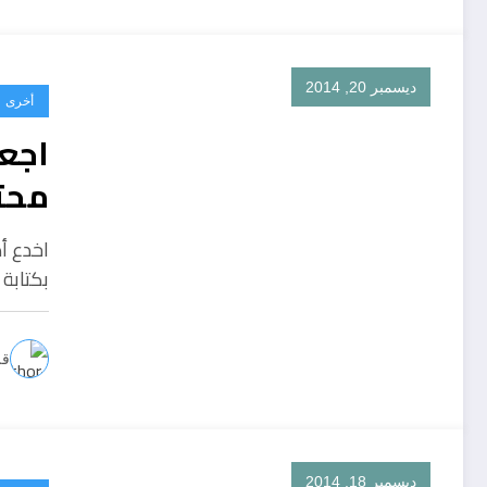
ديسمبر 20, 2014
أخرى
اجعل
محت
اخدع أ
بكتابة
قل
ديسمبر 18, 2014