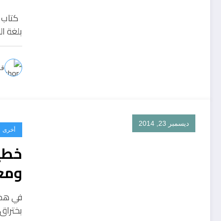
كتاب ك
بلغة ا
قل
ديسمبر 23, 2014
أخرى
ومعر
في هذه
بختراق