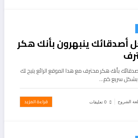
 أصدقائك ينبهرون بأنك هكر
رف
صدقائك بأنك هكر محترف مع هدا الموقع الرائع يتيح لك
 بشكل سريع كم…
قراءة المزيد
عة الشروح
0 تعليقات