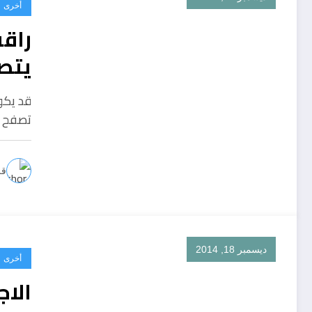
أخرى
راق
يتص
قد يكو
تصفح 
قل
ديسمبر 18, 2014
أخرى
الا