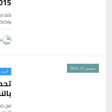
015
كما ذك
يمكنكم
قل
ديسمبر 17, 2014
أخرى
تحد
بالنس
لعل جم