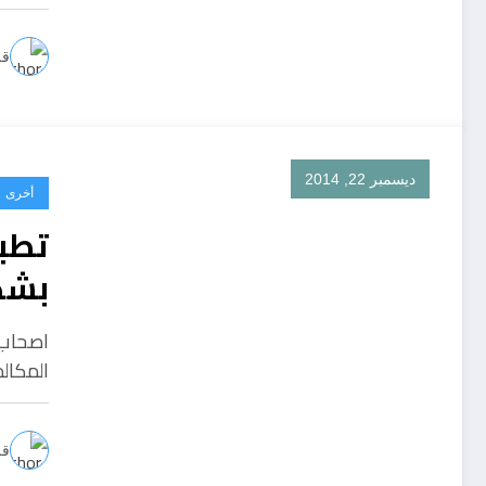
قل
ديسمبر 22, 2014
أخرى
تطب
بشك
اصحاب 
المكال
قل