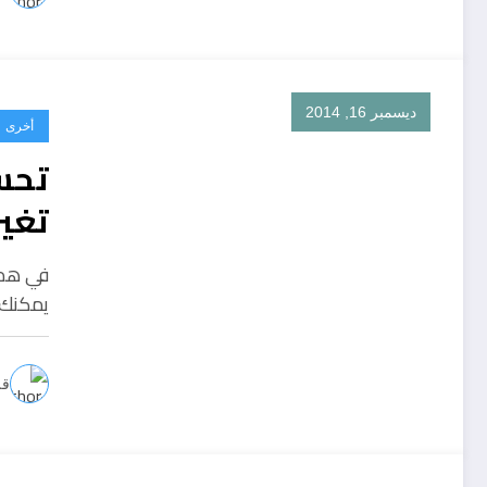
ديسمبر 16, 2014
أخرى
تحس
تغير ا
يمكنك 
قل