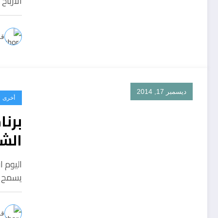
الاربا
قل
ديسمبر 17, 2014
أخرى
الشا
يسمح ل
قل