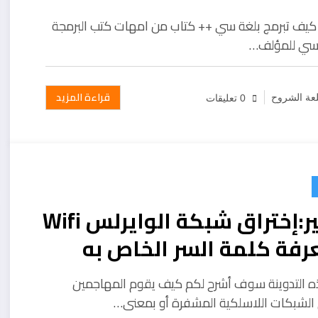
يف تبرمج بلغة سي ++ كتاب من امهات كتب البرمجة
لسي للمؤلف…
قراءة المزيد
عة الشروح
0 تعليقات
خطير:إختراق شبكة الوايرلس Wifi
فة كلمة السر الخاص به
 التدوينة سوف أشرح لكم كيف يقوم المهاجمين
 الشبكات اللاسلكية المشفرة أو بمعنى…