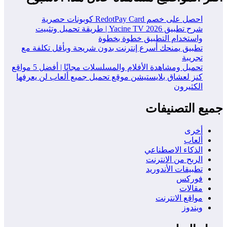
احصل على خصم RedotPay Card كوبونات حصرية
شرح تطبيق Yacine TV 2026 | طريقة تحميل وتثبيت
واستخدام التطبيق خطوة بخطوة
تطبيق يمنحك أسرع إنترنت بدون شريحة وبأقل تكلفة مع
تجريبة
تحميل ومشاهدة الأفلام والمسلسلات مجانًا | أفضل 5 مواقع
كنز لعشاق بلايستيشن موقع تحميل جميع ألعاب لن يعرفها
الكثيرون
جميع التصنيفات
أخرى
ألعاب
الذكاء الاصطناعي
الربح من الانترنت
تطبيقات الأندوريد
فوركس
مقالات
مواقع الانترنت
ويندوز