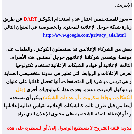
الإنترنت.
– يجوز للمستخدمين اختيار عدم استخدام الكوكيز
DART
عن طريق
زيارة شبكة جوجل الإعلانية للمحتوى والخصوصية في العنوان التالي
http://www.google.com/privacy_ads.html
—
بعض من الشركاء الإعلانيين قد يستعملون الكوكيز ، والملفات على
موقعنا، ويتضمن شركائنا الإعلانيين جوجل أدسنس. هذه الأطراف
الثالث الإعلانية أو خوادم الشبكات الإعلانية تستخدم تكنولوجيا
لعرض الإعلانات و الروابط التي تظهر في مدونة متخصيصي الحماية
و هي ترسل مباشرة إلى المتصفحات. أنها تحصل تلقائيا على عنوان
بروتوكول الإنترنت وعندما يحدث هذا. تكنولوجيات أخرى
(مثل
الكعكات ، وجافا سكريبت ، أو عدادات الشبكة)
يمكن أن تستخدم
أيضا من قبل طرف ثالث كالشبكات الإعلانية لقياس فعالية إعلاناتها
و / أو لإضفاء الصفة الشخصية على محتوى الإعلان الذي تراه.
مدونة قلعة الشروح لا تستطيع الوصول إلى/ أو السيطرة على هذه