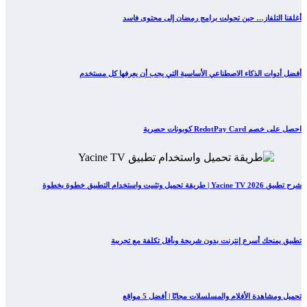
أغلقنا التلفاز… حين تحولت برامج رمضان إلى محتوى فاسد
أفضل أدوات الذكاء الاصطناعي الأساسية التي يجب أن يعرفها كل مستخدم
احصل على خصم RedotPay Card كوبونات حصرية
شرح تطبيق Yacine TV 2026 | طريقة تحميل وتثبيت واستخدام التطبيق خطوة بخطوة
تطبيق يمنحك أسرع إنترنت بدون شريحة وبأقل تكلفة مع تجريبة
تحميل ومشاهدة الأفلام والمسلسلات مجانًا | أفضل 5 مواقع