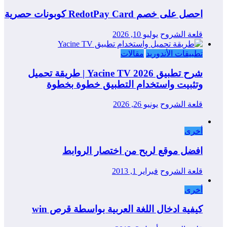
احصل على خصم RedotPay Card كوبونات حصرية
قلعة الشروح
يوليو 10, 2026
تطبيقات الأندوريد
مقالات
شرح تطبيق Yacine TV 2026 | طريقة تحميل
وتثبيت واستخدام التطبيق خطوة بخطوة
قلعة الشروح
يونيو 26, 2026
أخرى
افضل موقع لربح من اختصار الروابط
قلعة الشروح
فبراير 1, 2013
أخرى
كيفية ادخال اللغة العربية بواسطة قرص win