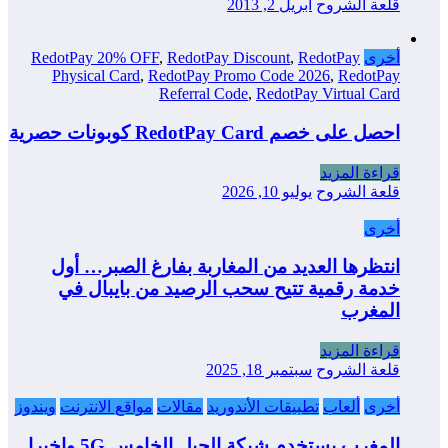
قلعة الشروح
أبريل 2, 2013
أخرى
RedotPay
,
RedotPay Discount
,
RedotPay 20% OFF
Physical Card
,
RedotPay Promo Code 2026
,
RedotPay
Referral Code
,
RedotPay Virtual Card
احصل على خصم RedotPay Card كوبونات حصرية
قراءة المزيد
قلعة الشروح
يوليو 10, 2026
أخرى
انتظرها العديد من المغاربة بفارغ الصبر… أول
خدمة رقمية تتيح سحب الرصيد من بايبال في
المغرب
قراءة المزيد
قلعة الشروح
سبتمبر 18, 2025
أخرى
ألعاب
تطبيقات الأندوريد
مقالات
مواقع الانترنت
ويندوز
المغرب يستخدم شبكة الجيل الخامس 5G واخيرا