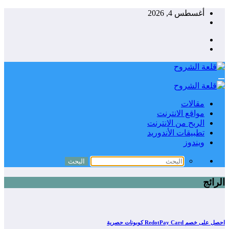
التجاوز
أغسطس 4, 2026
إلى
المحتوى
مقالات
مواقع الانترنت
الربح من الانترنت
تطبيقات الأندوريد
ويندوز
الرائج
احصل على خصم RedotPay Card كوبونات حصرية