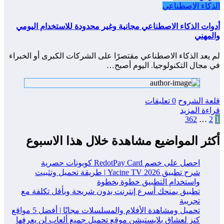
الذكاء الاصطناعي
أدوات الذكاء الاصطناعي مجانية وغير محدودة للاستخدام اليومي
والمهني
لم يعد الذكاء الاصطناعي مقتصرًا على الشركات الكبرى أو الخبراء
في مجال التكنولوجيا. اليوم أصبح…
قلعة الشروح
0 تعليقات
قراءة المزيد
1
2
تعدد
…
362
صفحات
أكثر المواضيع مشاهدة خلال هذا الاسبوع
المقالات
احصل على خصم RedotPay Card كوبونات حصرية
شرح تطبيق Yacine TV 2026 | طريقة تحميل وتثبيت
واستخدام التطبيق خطوة بخطوة
تطبيق يمنحك أسرع إنترنت بدون شريحة وبأقل تكلفة مع
تجريبة
تحميل ومشاهدة الأفلام والمسلسلات مجانًا | أفضل 5 مواقع
كنز لعشاق بلايستيشن موقع تحميل جميع ألعاب لن يعرفها