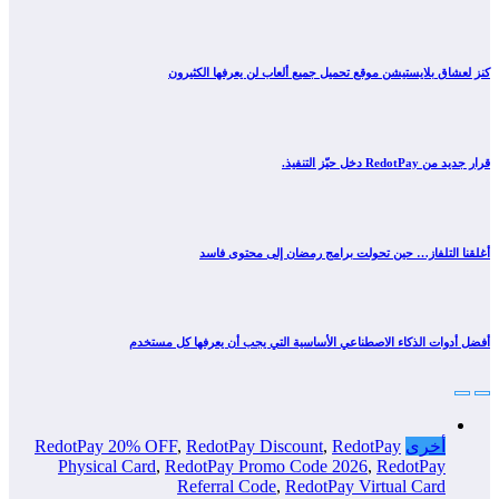
كنز لعشاق بلايستيشن موقع تحميل جميع ألعاب لن يعرفها الكثيرون
قرار جديد من RedotPay دخل حيّز التنفيذ.
أغلقنا التلفاز… حين تحولت برامج رمضان إلى محتوى فاسد
أفضل أدوات الذكاء الاصطناعي الأساسية التي يجب أن يعرفها كل مستخدم
أخرى
RedotPay
,
RedotPay Discount
,
RedotPay 20% OFF
Physical Card
,
RedotPay Promo Code 2026
,
RedotPay
Referral Code
,
RedotPay Virtual Card