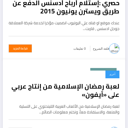
حصري :إستلام أرباح أدسنس الدفع عن
طريق ويسترن يونيون 2015
عندك موقع او قناه علي اليوتيوب انضميت مؤخرا لخدمة شركة العملاقة
جوجل ادسنس , قاربت…
قراءة المزيد
قلعة الشروح
0 تعليقات
يونيو 21, 2015
أخرى
لعبة رمضان الإسلامية من إنتاج عربي
على «آيفون»
لعبة رمضان الإسلامية من الألعاب العربية اللتيتحتوي على التسلية
والمتعة، والاستفادة معاً، وتختبر معلومات الصائم…