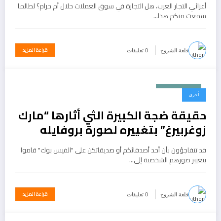
أعزائي التجار العرب، هل التجارة في سوق العملات حلال أم حرام؟ لطالما
سمعت منكم هذا…
قراءة المزيد
قلعة الشروح
0 تعليقات
يونيو 27, 2015
أخرى
حقيقة ضجة الكبيرة الثي أثارها “مارك
زوغربيرغ” بتغييره لصورة بروفايله
قد تتفاجؤون بأن أحد أصدقائكم أو صديقاتكن على "الفيس بوك" قاموا
بتغيير صورهم الشخصية إلى…
قراءة المزيد
قلعة الشروح
0 تعليقات