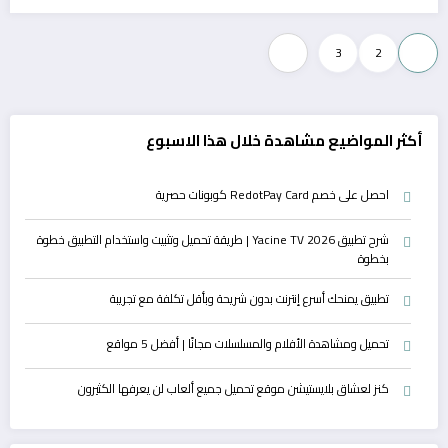
تعدد
3
2
1
صفحات
المقالات
أكثر المواضيع مشاهدة خلال هذا الاسبوع
احصل على خصم RedotPay Card كوبونات حصرية
شرح تطبيق Yacine TV 2026 | طريقة تحميل وتثبيت واستخدام التطبيق خطوة
بخطوة
تطبيق يمنحك أسرع إنترنت بدون شريحة وبأقل تكلفة مع تجريبة
تحميل ومشاهدة الأفلام والمسلسلات مجانًا | أفضل 5 مواقع
كنز لعشاق بلايستيشن موقع تحميل جميع ألعاب لن يعرفها الكثيرون