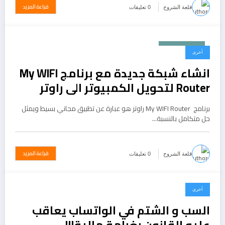
قراءة المزيد
قلعة الشروح
0 تعليقات
يونيو 20, 2015
أخرى
انشاء شبكة جديدة مع برنامج My WIFI
Router لتحويل الكمبيوتر الى راوتر
لاسلكي
برنامج My WIFI Router راوتر هو عبارة عن تطبيق مجاني بسيط ويمثل
حل متكامل بالنسبة…
قراءة المزيد
قلعة الشروح
0 تعليقات
أخرى
يونيو 19, 2015
السب و الشتم في الواتساب يعاقب
عليه القانون بغرامة مالية!!!