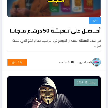
أخرى
أحــصـل على تـعبـئـة 50 درهـم مـجانـا
في هده المقالة احببت ان انبهكم في أمر مهم جدا و الفخ الدي يحدث
مع…
قراءة المزيد
قلعة الشروح
0 تعليقات
سبتمبر 27, 2016