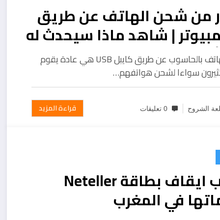
ر من شحن الهاتف عن طريق
بيوتر | شاهد ماذا سيحدث له
حنته به
ربط الهاتف بالحاسوب عن طريق كايبل USB هي عادة يقوم
كثيرون سواءا لشحن هواتفهم…
قراءة المزيد
عة الشروح
0 تعليقات
سبب ايقاف بطاقة Neteller
اتها في المغرب