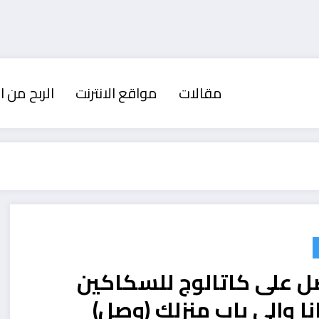
مقالات
مواقع الانترنت
الربح من ال
ل على كاتالوج للسكاكين
ا وإلى باب منزلك (وصل)