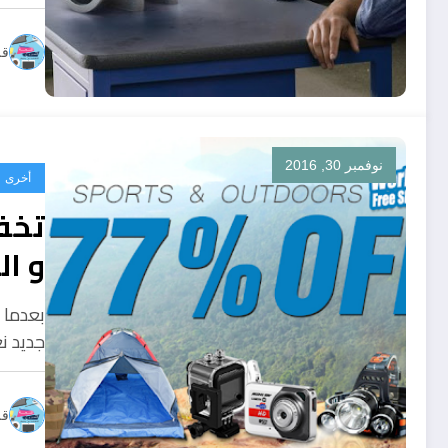
قل
نوفمبر 30, 2016
أخرى
و ال
جديد ن
قل