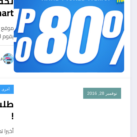
art
يقوم ا
قل
أخرى
نوفمبر 28, 2016
طلب 
!
أخيرا ت