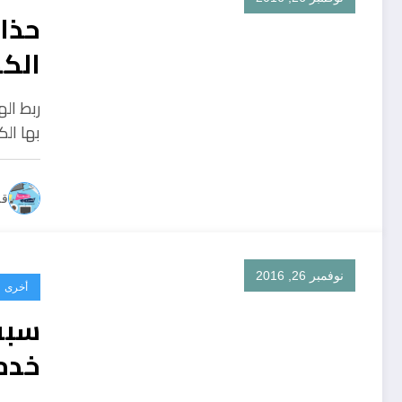
حذا
الكم
ان ش
بها ال
قل
نوفمبر 26, 2016
أخرى
خدم