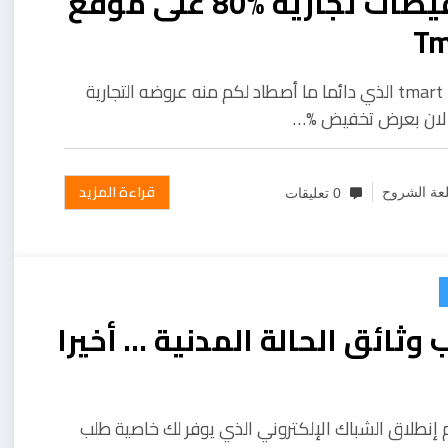
تخفيضات تجارية %80 على موقع
Tm
موقع tmart الذي دائما ما أصطاد لكم منه عروضه التجارية
لان بعرض تخفيض %…
قراءة المزيد
عة الشروح
0 تعليقات
وثائق الحالة المدنية … أخيرا
م إنطلاق الشباك الإلكتروني الذي يوفر لك خاصية طلب