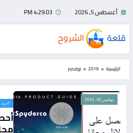
لتجاوز
لى
أغسطس 5, 2026
4:29:04 PM
لمحتوى
الرئيسية
2016
نوفمبر
نوفمبر 30, 2016
أخرى
أحص
مجان