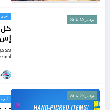
أخرى
نوفمبر 30, 2016
كل 
وال
بعد مر
أفسدها
قل
نوفمبر 29, 2016
أخرى