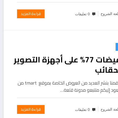
قراءة المزيد
عة الشروح
0 تعليقات
تخفيضات 77% على أجهزة التصوير
حقائب
بعدما قمنا بنشر العديد من العروض الخاصة بموقع tmart من
عود إليكم متتبعو مدونة قلعة…
قراءة المزيد
عة الشروح
0 تعليقات