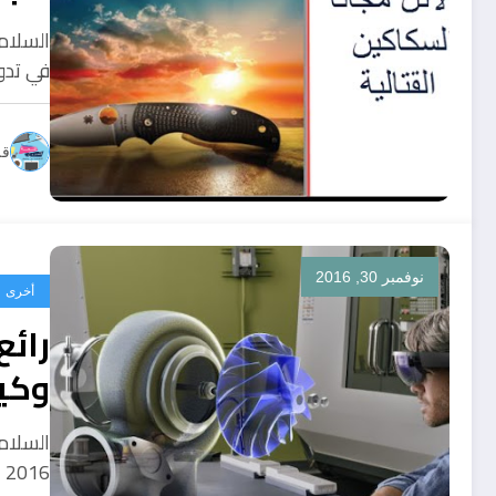
السلام
في تدو
قل
نوفمبر 30, 2016
أخرى
وكي
2016 عن اختراعها الجديد في عالم…