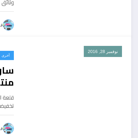
وثائق 
قل
نوفمبر 28, 2016
أخرى
منتو
قلعة ا
تخفيضا
قل