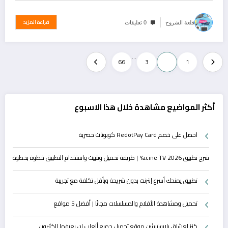
قراءة المزيد
قلعة الشروح
0 تعليقات
تعدد
…
66
3
2
1
صفحات
المقالات
أكثر المواضيع مشاهدة خلال هذا الاسبوع
احصل على خصم RedotPay Card كوبونات حصرية
شرح تطبيق Yacine TV 2026 | طريقة تحميل وتثبيت واستخدام التطبيق خطوة بخطوة
تطبيق يمنحك أسرع إنترنت بدون شريحة وبأقل تكلفة مع تجريبة
تحميل ومشاهدة الأفلام والمسلسلات مجانًا | أفضل 5 مواقع
كنز لعشاق بلايستيشن موقع تحميل جميع ألعاب لن يعرفها الكثيرون