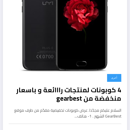
أخرى
4 كوبونات لمنتجات رااائعة و باسعار
منخفضة من gearbest
السلام عليكم مجدّدا. عرض كوبونات تخفيضية مقدّم من طرف موقع
GearBest الشهير . 1- هاتف…