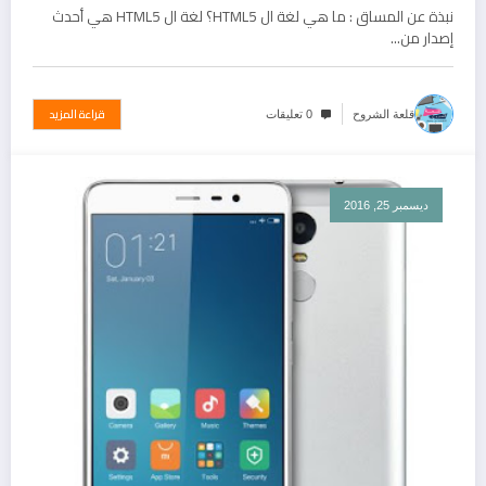
نبذة عن المساق : ما هي لغة ال HTML5؟ لغة ال HTML5 هي أحدث
إصدار من…
قراءة المزيد
قلعة الشروح
0 تعليقات
ديسمبر 25, 2016