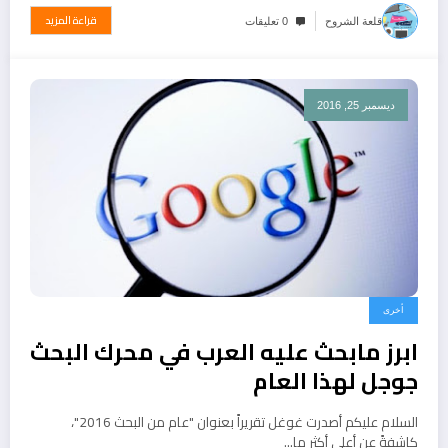
قراءة المزيد
قلعة الشروح
0 تعليقات
ديسمبر 25, 2016
أخرى
ابرز مابحث عليه العرب في محرك البحث
جوجل لهذا العام
السلام عليكم أصدرت غوغل تقريراً بعنوان "عام من البحث 2016"،
كاشفةً عن أعلى أكثر ما…