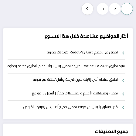
تعدد
3
2
1
صفحات
المقالات
أكثر المواضيع مشاهدة خلال هذا الاسبوع
احصل على خصم RedotPay Card كوبونات حصرية
شرح تطبيق Yacine TV 2026 | طريقة تحميل وتثبيت واستخدام التطبيق خطوة بخطوة
تطبيق يمنحك أسرع إنترنت بدون شريحة وبأقل تكلفة مع تجريبة
تحميل ومشاهدة الأفلام والمسلسلات مجانًا | أفضل 5 مواقع
كنز لعشاق بلايستيشن موقع تحميل جميع ألعاب لن يعرفها الكثيرون
جميع التصنيفات