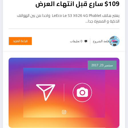
109$ سارع قبل انتهاء العرض
يعتبر هاتف LeEco Le S3 X626 4G Phablet واحدا من بين الهواتف
الذكية و المميزة جدا…
قراءة المزيد
قلعة الشروح
0 تعليقات
سبتمبر 23, 2017