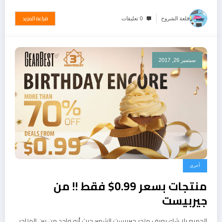
قراءة المزيد
قلعة الشروح
0 تعليقات
سبتمبر 26, 2017
أخرى
منتجات بسعر 0.99$ فقط !! من
جيربيست
الجميع بلا شك يعرف متجر جيربيست الشهير حيث أنه واحد من بين المتاجر