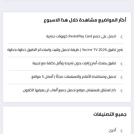
أكثر المواضيع مشاهدة خلال هذا الاسبوع
احصل على خصم RedotPay Card كوبونات حصرية
شرح تطبيق Yacine TV 2026 | طريقة تحميل وتثبيت واستخدام التطبيق خطوة بخطوة
تطبيق يمنحك أسرع إنترنت بدون شريحة وبأقل تكلفة مع تجريبة
تحميل ومشاهدة الأفلام والمسلسلات مجانًا | أفضل 5 مواقع
كنز لعشاق بلايستيشن موقع تحميل جميع ألعاب لن يعرفها الكثيرون
جميع التصنيفات
أخرى