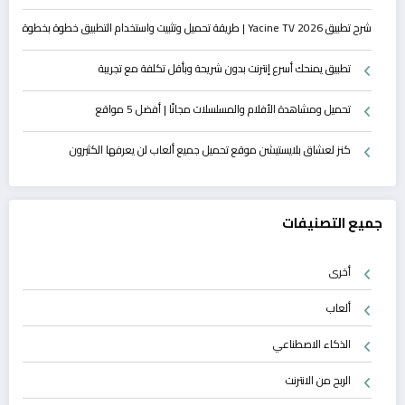
شرح تطبيق Yacine TV 2026 | طريقة تحميل وتثبيت واستخدام التطبيق خطوة بخطوة
تطبيق يمنحك أسرع إنترنت بدون شريحة وبأقل تكلفة مع تجريبة
تحميل ومشاهدة الأفلام والمسلسلات مجانًا | أفضل 5 مواقع
كنز لعشاق بلايستيشن موقع تحميل جميع ألعاب لن يعرفها الكثيرون
جميع التصنيفات
أخرى
ألعاب
الذكاء الاصطناعي
الربح من الانترنت