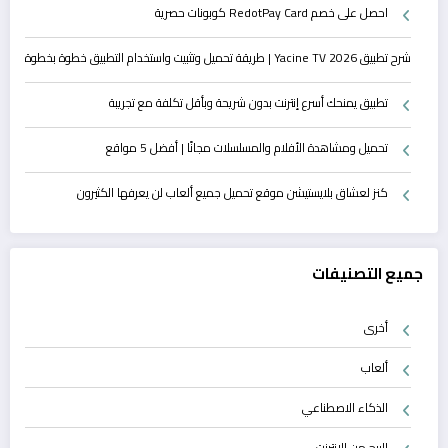
احصل على خصم RedotPay Card كوبونات حصرية
شرح تطبيق Yacine TV 2026 | طريقة تحميل وتثبيت واستخدام التطبيق خطوة بخطوة
تطبيق يمنحك أسرع إنترنت بدون شريحة وبأقل تكلفة مع تجريبة
تحميل ومشاهدة الأفلام والمسلسلات مجانًا | أفضل 5 مواقع
كنز لعشاق بلايستيشن موقع تحميل جميع ألعاب لن يعرفها الكثيرون
جميع التصنيفات
أخرى
ألعاب
الذكاء الاصطناعي
الربح من الانترنت