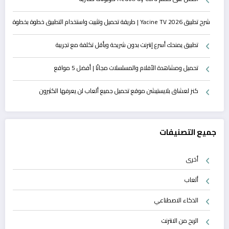
شرح تطبيق Yacine TV 2026 | طريقة تحميل وتثبيت واستخدام التطبيق خطوة بخطوة
تطبيق يمنحك أسرع إنترنت بدون شريحة وبأقل تكلفة مع تجريبة
تحميل ومشاهدة الأفلام والمسلسلات مجانًا | أفضل 5 مواقع
كنز لعشاق بلايستيشن موقع تحميل جميع ألعاب لن يعرفها الكثيرون
جميع التصنيفات
أخرى
ألعاب
الذكاء الاصطناعي
الربح من الانترنت