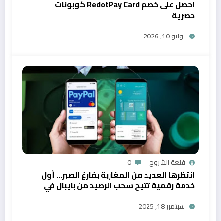
احصل على خصم RedotPay Card كوبونات
حصرية
يوليو 10, 2026
قلعة الشروح
0
انتظرها العديد من المغاربة بفارغ الصبر… أول
خدمة رقمية تتيح سحب الرصيد من بايبال في
المغرب
سبتمبر 18, 2025