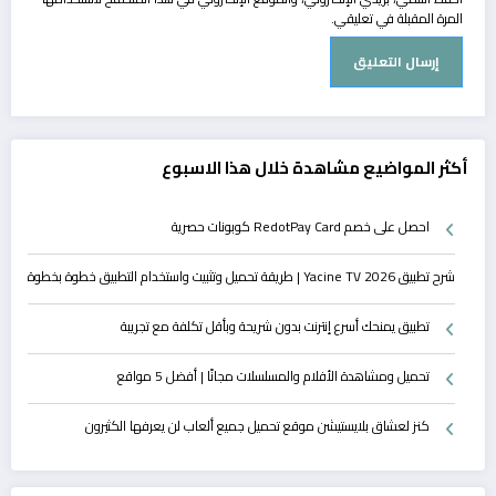
المرة المقبلة في تعليقي.
أكثر المواضيع مشاهدة خلال هذا الاسبوع
احصل على خصم RedotPay Card كوبونات حصرية
شرح تطبيق Yacine TV 2026 | طريقة تحميل وتثبيت واستخدام التطبيق خطوة بخطوة
تطبيق يمنحك أسرع إنترنت بدون شريحة وبأقل تكلفة مع تجريبة
تحميل ومشاهدة الأفلام والمسلسلات مجانًا | أفضل 5 مواقع
كنز لعشاق بلايستيشن موقع تحميل جميع ألعاب لن يعرفها الكثيرون