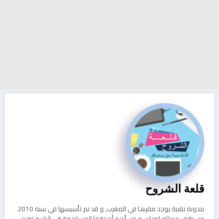
قلعة الشروح
مدونة تقنية يوجد مقرها في المغرب, و قد تم تأسيسها في سنة 2010
من طرف عبدلله اصبارن و من أهم أهدفها المساهمة في إثراء و تعزيز