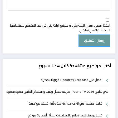
احفظ اسمي، بريدي الإلكتروني، والموقع الإلكتروني في هذا المتصفح لاستخدامها
المرة المقبلة في تعليقي.
أكثر المواضيع مشاهدة خلال هذا الاسبوع
احصل على خصم RedotPay Card كوبونات حصرية
شرح تطبيق Yacine TV 2026 | طريقة تحميل وتثبيت واستخدام التطبيق خطوة بخطوة
تطبيق يمنحك أسرع إنترنت بدون شريحة وبأقل تكلفة مع تجريبة
تحميل ومشاهدة الأفلام والمسلسلات مجانًا | أفضل 5 مواقع