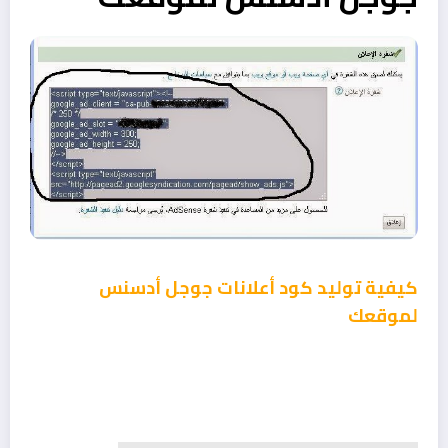
كيفية توليد كود أعلانات جوجل أدسنس
لموقعك