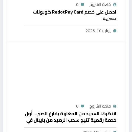
قلعة الشروح
0
احصل على خصم RedotPay Card كوبونات
حصرية
يوليو 10, 2026
قلعة الشروح
0
انتظرها العديد من المغاربة بفارغ الصبر… أول
خدمة رقمية تتيح سحب الرصيد من بايبال في
المغرب