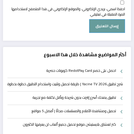
احفظ اسمي، بريدي الإلكتروني، والموقع الإلكتروني في هذا المتصفح لاستخدامها
المرة المقبلة في تعليقي.
أكثر المواضيع مشاهدة خلال هذا الاسبوع
احصل على خصم RedotPay Card كوبونات حصرية
شرح تطبيق Yacine TV 2026 | طريقة تحميل وتثبيت واستخدام التطبيق خطوة بخطوة
تطبيق يمنحك أسرع إنترنت بدون شريحة وبأقل تكلفة مع تجريبة
تحميل ومشاهدة الأفلام والمسلسلات مجانًا | أفضل 5 مواقع
كنز لعشاق بلايستيشن موقع تحميل جميع ألعاب لن يعرفها الكثيرون