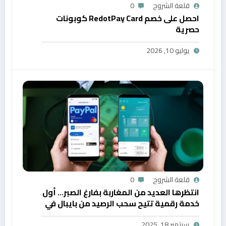
قلعة الشروح
0
احصل على خصم RedotPay Card كوبونات
حصرية
يوليو 10, 2026
قلعة الشروح
0
انتظرها العديد من المغاربة بفارغ الصبر… أول
خدمة رقمية تتيح سحب الرصيد من بايبال في
المغرب
سبتمبر 18, 2025