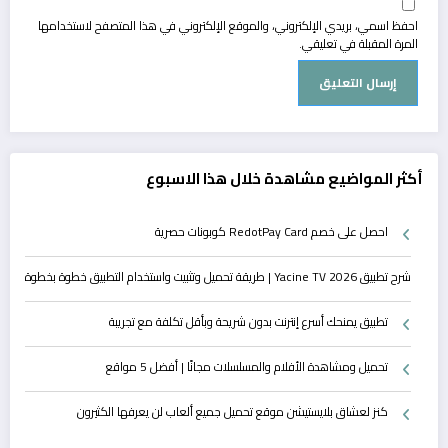
احفظ اسمي، بريدي الإلكتروني، والموقع الإلكتروني في هذا المتصفح لاستخدامها
المرة المقبلة في تعليقي.
أكثر المواضيع مشاهدة خلال هذا الاسبوع
احصل على خصم RedotPay Card كوبونات حصرية
شرح تطبيق Yacine TV 2026 | طريقة تحميل وتثبيت واستخدام التطبيق خطوة بخطوة
تطبيق يمنحك أسرع إنترنت بدون شريحة وبأقل تكلفة مع تجريبة
تحميل ومشاهدة الأفلام والمسلسلات مجانًا | أفضل 5 مواقع
كنز لعشاق بلايستيشن موقع تحميل جميع ألعاب لن يعرفها الكثيرون