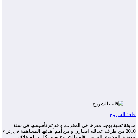
قلعة الشروح
مدونة تقنية يوجد مقرها في المغرب, و قد تم تأسيسها في سنة
2010 من طرف عبدلله اصبارن و من أهم أهدفها المساهمة في إثراء
و تعزيز المحتوى العربي . قلعة الشروح تهتم بكل ما له علاقة