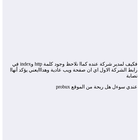
فكيف لمدير شركة عنده كماا نلاحظ وجود كلمة http وindex في
رابط الشركة الاول اي ان صفحة ويب عادية وهدااايعني يؤكد أنهاا
نصابة
عندي سوءل هل ربحة من الموقع probux