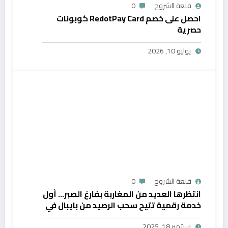
قلعة الشروح
0
احصل على خصم RedotPay Card كوبونات
حصرية
يوليو 10, 2026
قلعة الشروح
0
انتظرها العديد من المغاربة بفارغ الصبر… أول
خدمة رقمية تتيح سحب الرصيد من بايبال في
المغرب
سبتمبر 18, 2025