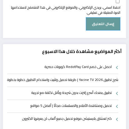
احفظ اسمي، بريدي الإلكتروني، والموقع الإلكتروني في هذا المتصفح لاستخدامها
المرة المقبلة في تعليقي.
أكثر المواضيع مشاهدة خلال هذا الاسبوع
احصل على خصم RedotPay Card كوبونات حصرية
شرح تطبيق Yacine TV 2026 | طريقة تحميل وتثبيت واستخدام التطبيق خطوة بخطوة
تطبيق يمنحك أسرع إنترنت بدون شريحة وبأقل تكلفة مع تجريبة
تحميل ومشاهدة الأفلام والمسلسلات مجانًا | أفضل 5 مواقع
كنز لعشاق بلايستيشن موقع تحميل جميع ألعاب لن يعرفها الكثيرون