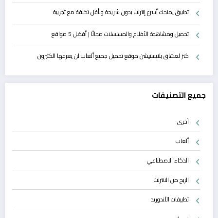
تطبيق يمنحك أسرع إنترنت بدون شريحة وبأقل تكلفة مع تجريبة
تحميل ومشاهدة الأفلام والمسلسلات مجانًا | أفضل 5 مواقع
كنز لعشاق بلايستيشن موقع تحميل جميع ألعاب لن يعرفها الكثيرون
جميع التصنيفات
أخرى
ألعاب
الذكاء الاصطناعي
الربح من الانترنت
تطبيقات الأندوريد