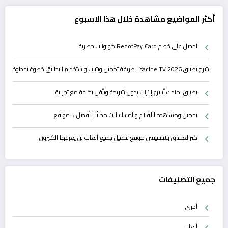
أكثر المواضيع مشاهدة خلال هذا الاسبوع
احصل على خصم RedotPay Card كوبونات حصرية
شرح تطبيق Yacine TV 2026 | طريقة تحميل وتثبيت واستخدام التطبيق خطوة بخطوة
تطبيق يمنحك أسرع إنترنت بدون شريحة وبأقل تكلفة مع تجريبة
تحميل ومشاهدة الأفلام والمسلسلات مجانًا | أفضل 5 مواقع
كنز لعشاق بلايستيشن موقع تحميل جميع ألعاب لن يعرفها الكثيرون
جميع التصنيفات
أخرى
ألعاب