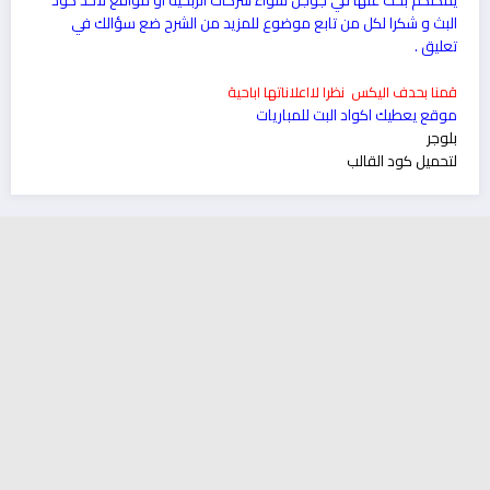
يمكنكم بحث عنها في جوجل سواء شركات الربحية أو مواقع لأخد كود
البث و شكرا لكل من تابع موضوع للمزيد من الشرح ضع سؤالك في
تعليق .
قمنا بحدف اليكس نظرا لااعلاناتها اباحية
موقع يعطيك اكواد البت للمباريات
بلوجر
لتحميل كود القالب