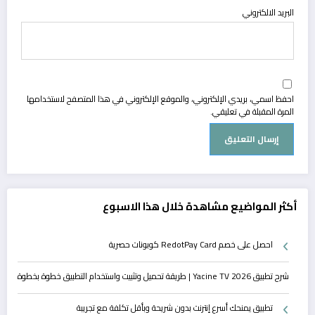
البريد الالكتروني
احفظ اسمي، بريدي الإلكتروني، والموقع الإلكتروني في هذا المتصفح لاستخدامها
المرة المقبلة في تعليقي.
أكثر المواضيع مشاهدة خلال هذا الاسبوع
احصل على خصم RedotPay Card كوبونات حصرية
شرح تطبيق Yacine TV 2026 | طريقة تحميل وتثبيت واستخدام التطبيق خطوة بخطوة
تطبيق يمنحك أسرع إنترنت بدون شريحة وبأقل تكلفة مع تجريبة