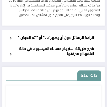
مدونة تقنية يوجد مقرها في المغرب, و قد تم تأسيسها في سنة 2010
من طرف عبدلله اصبارن و من أهم أهدفها المساهمة في إثراء و تعزيز
المحتوى العربي . قلعة الشروح تهتم بكل ما له علاقة بالحواسيب
ونصائح الويب مع التركيز على تقديم حلول لمشاكل المستخدمين
قراءة الرسائل دون أن يظهر”vu” أو ” تم العرض “
شرح طريقة استرجاع حسابك الفيسبوك في حالة
اغلقها او سرقتها
ذات صلة