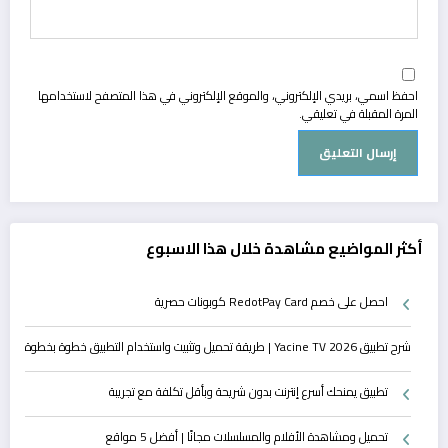
احفظ اسمي، بريدي الإلكتروني، والموقع الإلكتروني في هذا المتصفح لاستخدامها
المرة المقبلة في تعليقي.
أكثر المواضيع مشاهدة خلال هذا الاسبوع
احصل على خصم RedotPay Card كوبونات حصرية
شرح تطبيق Yacine TV 2026 | طريقة تحميل وتثبيت واستخدام التطبيق خطوة بخطوة
تطبيق يمنحك أسرع إنترنت بدون شريحة وبأقل تكلفة مع تجريبة
تحميل ومشاهدة الأفلام والمسلسلات مجانًا | أفضل 5 مواقع