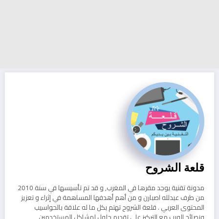
قلعة الشروح
مدونة تقنية يوجد مقرها في المغرب, و قد تم تأسيسها في سنة 2010
من طرف عبدلله اصبارن و من أهم أهدفها المساهمة في إثراء و تعزيز
المحتوى العربي . قلعة الشروح تهتم بكل ما له علاقة بالحواسيب
ونصائح الويب مع التركيز على تقديم حلول لمشاكل المستخدمين