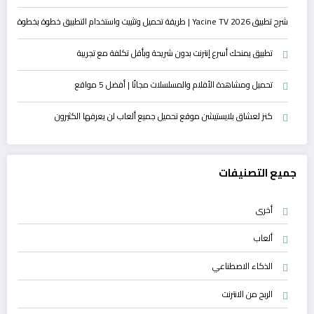
شرح تطبيق Yacine TV 2026 | طريقة تحميل وتثبيت واستخدام التطبيق خطوة بخطوة
تطبيق يمنحك أسرع إنترنت بدون شريحة وبأقل تكلفة مع تجريبة
تحميل ومشاهدة الأفلام والمسلسلات مجانًا | أفضل 5 مواقع
كنز لعشاق بلايستيشن موقع تحميل جميع ألعاب لن يعرفها الكثيرون
جميع التصنيفات
أخرى
ألعاب
الذكاء الاصطناعي
الربح من الانترنت