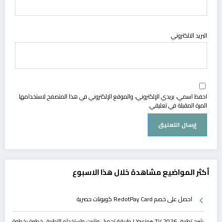
البريد الالكتروني
احفظ اسمي، بريدي الإلكتروني، والموقع الإلكتروني في هذا المتصفح لاستخدامها
المرة المقبلة في تعليقي.
أكثر المواضيع مشاهدة خلال هذا الاسبوع
احصل على خصم RedotPay Card كوبونات حصرية
شرح تطبيق Yacine TV 2026 | طريقة تحميل وتثبيت واستخدام التطبيق خطوة بخطوة