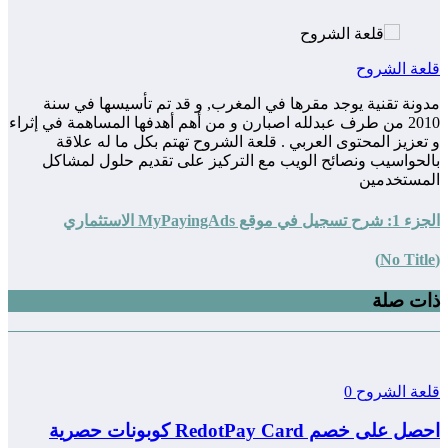
قلعة الشروح
مدونة تقنية يوجد مقرها في المغرب, و قد تم تأسيسها في سنة
2010 من طرف عبدلله اصبارن و من أهم أهدفها المساهمة في إثراء
و تعزيز المحتوى العربي . قلعة الشروح تهتم بكل ما له علاقة
بالحواسيب ونصائح الويب مع التركيز على تقديم حلول لمشاكل
المستخدمين
الجزء 1: شرح تسجيل في موقع MyPayingAds الاستثماري
(No Title)
ذات صلة
قلعة الشروح
0
احصل على خصم RedotPay Card كوبونات حصرية