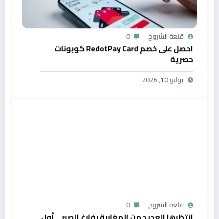
قلعة الشروح
0
احصل على خصم RedotPay Card كوبونات
حصرية
يوليو 10, 2026
قلعة الشروح
0
انتظرها العديد من المغاربة بفارغ الصبر… أول