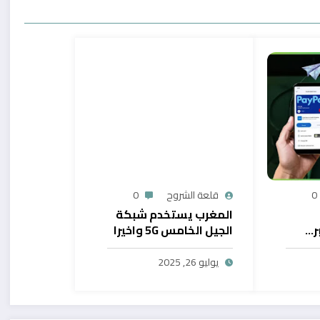
0
قلعة الشروح
0
المغرب يستخدم شبكة
ر…
الجيل الخامس 5G واخيرا
يح
بال
يوليو 26, 2025