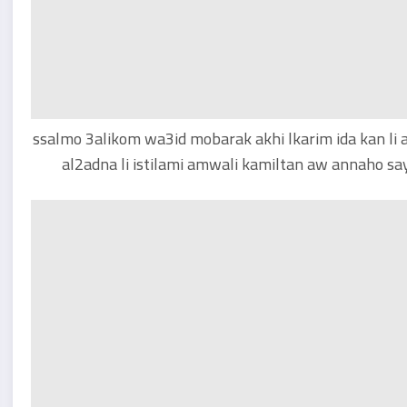
ssalmo 3alikom wa3id mobarak akhi lkarim ida kan li 
al2adna li istilami amwali kamiltan aw annaho 