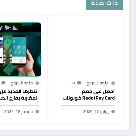
ذات صلة
قلعة الشروح
0
قلعة الشروح
احصل على خصم
انتظرها العديد من
RedotPay Card كوبونات
المغاربة بفارغ الصب
حصرية
أول خدمة رقمية تت
سحب الرصيد من باي
يوليو 10, 2026
سبتمبر 18, 2025
في المغرب