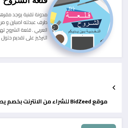
قلعة الشروح
طرف عبدلله اصبارن و من
العربي . قلعة الشروح ته
التركيز على تقديم حلو
موقع BidZeed للشراء من الانترنت بخصم يصل لـ 95%