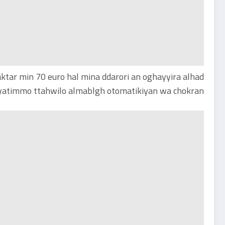
aktar min 70 euro hal mina ddarori an oghayyira alhad
sayatimmo ttahwilo almablgh otomatikiyan wa chokran