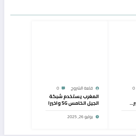
0
قلعة الشروح
0
المغرب يستخدم شبكة
ر…
الجيل الخامس 5G واخيرا
يح
بال
يوليو 26, 2025