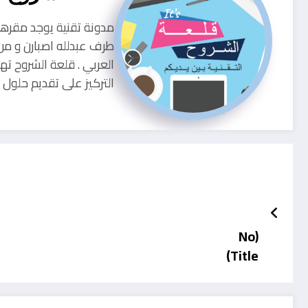
طرف عبدلله اصبارن و من
العربي . قلعة الشروح ته
التركيز على تقديم حلو
(No
Title)