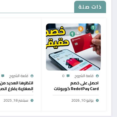
ذات صلة
قلعة الشروح
0
قلعة الشروح
احصل على خصم
انتظرها العديد من
RedotPay Card كوبونات
المغاربة بفارغ الصب
حصرية
أول خدمة رقمية تت
سحب الرصيد من باي
يوليو 10, 2026
سبتمبر 18, 2025
في المغرب