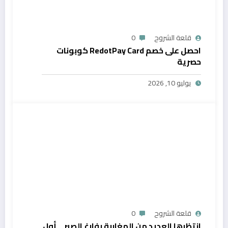
قلعة الشروح
0
احصل على خصم RedotPay Card كوبونات
حصرية
يوليو 10, 2026
قلعة الشروح
0
انتظرها العديد من المغاربة بفارغ الصبر… أول