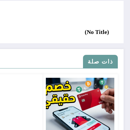
(No Title)
ذات صلة