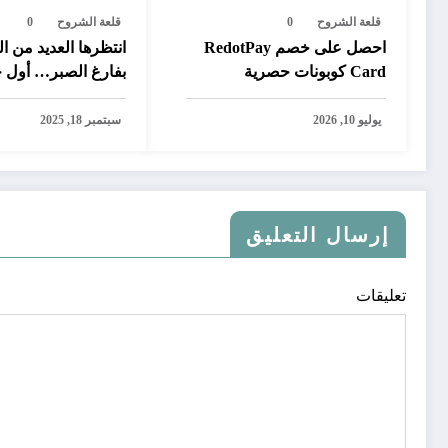
قلعة الشروح
0
قلعة الشروح
0
احصل على خصم RedotPay
انتظرها العديد من ال
Card كوبونات حصرية
بفارغ الصبر… أول 
رقمية تتيح سحب ال
بايبال في المغرب
يوليو 10, 2026
سبتمبر 18, 2025
إرسال التعليق
تعليقات