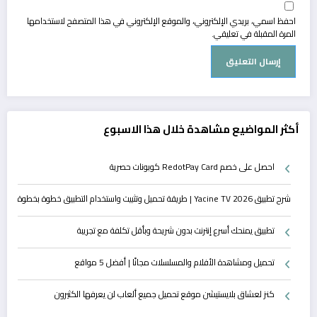
احفظ اسمي، بريدي الإلكتروني، والموقع الإلكتروني في هذا المتصفح لاستخدامها
المرة المقبلة في تعليقي.
أكثر المواضيع مشاهدة خلال هذا الاسبوع
احصل على خصم RedotPay Card كوبونات حصرية
شرح تطبيق Yacine TV 2026 | طريقة تحميل وتثبيت واستخدام التطبيق خطوة بخطوة
تطبيق يمنحك أسرع إنترنت بدون شريحة وبأقل تكلفة مع تجريبة
تحميل ومشاهدة الأفلام والمسلسلات مجانًا | أفضل 5 مواقع
كنز لعشاق بلايستيشن موقع تحميل جميع ألعاب لن يعرفها الكثيرون