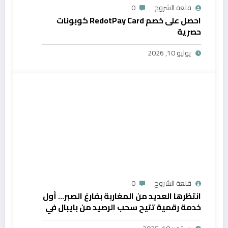
قلعة الشروح
0
احصل على خصم RedotPay Card كوبونات
حصرية
يوليو 10, 2026
قلعة الشروح
0
انتظرها العديد من المغاربة بفارغ الصبر… أول
خدمة رقمية تتيح سحب الرصيد من بايبال في
المغرب