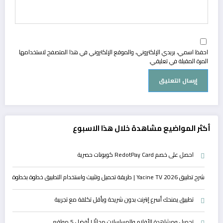
احفظ اسمي، بريدي الإلكتروني، والموقع الإلكتروني في هذا المتصفح لاستخدامها
المرة المقبلة في تعليقي.
أكثر المواضيع مشاهدة خلال هذا الاسبوع
احصل على خصم RedotPay Card كوبونات حصرية
شرح تطبيق Yacine TV 2026 | طريقة تحميل وتثبيت واستخدام التطبيق خطوة بخطوة
تطبيق يمنحك أسرع إنترنت بدون شريحة وبأقل تكلفة مع تجريبة
تحميل ومشاهدة الأفلام والمسلسلات مجانًا | أفضل 5 مواقع