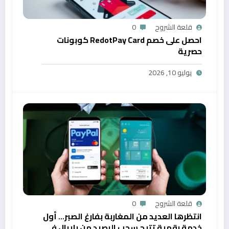
قلعة الشروح
0
احصل على خصم RedotPay Card كوبونات
حصرية
يوليو 10, 2026
قلعة الشروح
0
انتظرها العديد من المغاربة بفارغ الصبر… أول
خدمة رقمية تتيح سحب الرصيد من بايبال في