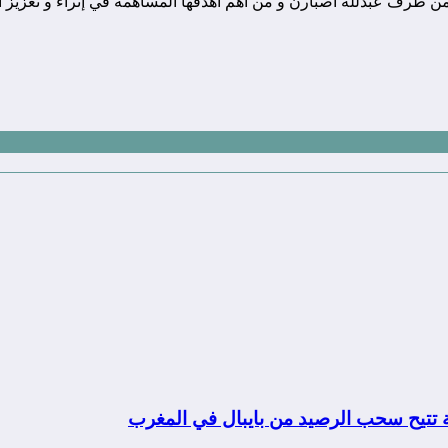
ونة تقنية يوجد مقرها في المغرب, و قد تم تأسيسها في سنة 2010 من طرف عبدلله اصبارن و من أهم أهدفها
ة تتيح سحب الرصيد من بايبال في المغرب