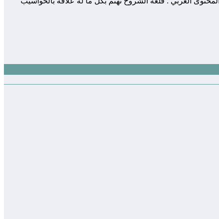
 المساهمة في إثراء و تعزيز المحتوى العربي . قلعة الشروح تهتم بكل ما له علاقة بالحواسيب