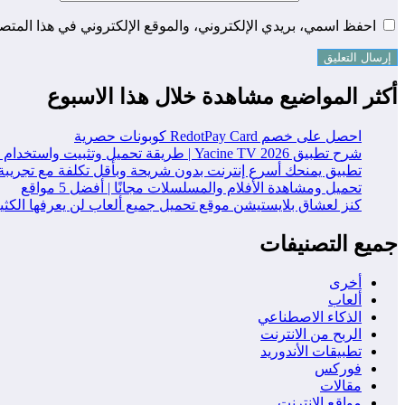
احفظ اسمي، بريدي الإلكتروني، والموقع الإلكتروني في هذا المتصف
أكثر المواضيع مشاهدة خلال هذا الاسبوع
احصل على خصم RedotPay Card كوبونات حصرية
شرح تطبيق Yacine TV 2026 | طريقة تحميل وتثبيت واستخدام التطبيق خطوة بخطوة
تطبيق يمنحك أسرع إنترنت بدون شريحة وبأقل تكلفة مع تجريبة
تحميل ومشاهدة الأفلام والمسلسلات مجانًا | أفضل 5 مواقع
كنز لعشاق بلايستيشن موقع تحميل جميع ألعاب لن يعرفها الكث
جميع التصنيفات
أخرى
ألعاب
الذكاء الاصطناعي
الربح من الانترنت
تطبيقات الأندوريد
فوركس
مقالات
مواقع الانترنت