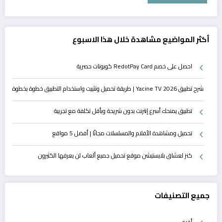
أكثر المواضيع مشاهدة خلال هذا الاسبوع
احصل على خصم RedotPay Card كوبونات حصرية
شرح تطبيق Yacine TV 2026 | طريقة تحميل وتثبيت واستخدام التطبيق خطوة بخطوة
تطبيق يمنحك أسرع إنترنت بدون شريحة وبأقل تكلفة مع تجريبة
تحميل ومشاهدة الأفلام والمسلسلات مجانًا | أفضل 5 مواقع
كنز لعشاق بلايستيشن موقع تحميل جميع ألعاب لن يعرفها الكثيرون
جميع التصنيفات
أخرى