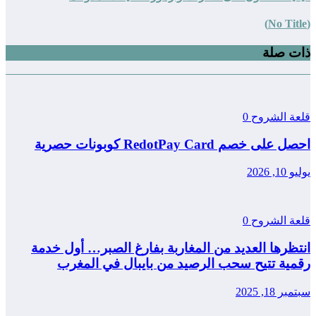
(No Title)
ذات صلة
قلعة الشروح
0
احصل على خصم RedotPay Card كوبونات حصرية
يوليو 10, 2026
قلعة الشروح
0
انتظرها العديد من المغاربة بفارغ الصبر… أول خدمة
رقمية تتيح سحب الرصيد من بايبال في المغرب
سبتمبر 18, 2025