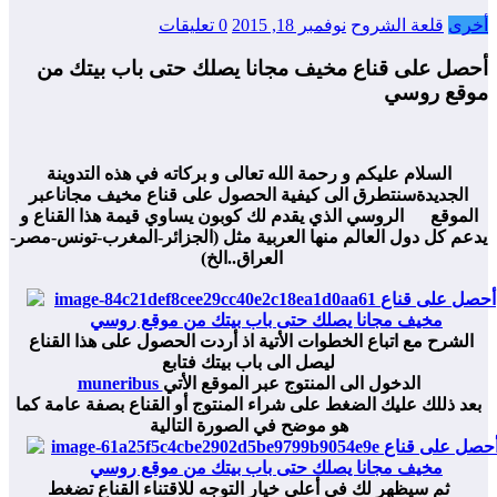
أخرى
قلعة الشروح
نوفمبر 18, 2015
0 تعليقات
أحصل على قناع مخيف مجانا يصلك حتى باب بيتك من
موقع روسي
السلام عليكم و رحمة الله تعالى و بركاته في هذه التدوينة
الجديدةسنتطرق الى كيفية الحصول على قناع مخيف مجاناعبر
الموقع الروسي الذي يقدم لك كوبون يساوي قيمة هذا القناع و
يدعم كل دول العالم منها العربية مثل (الجزائر-المغرب-تونس-مصر-
العراق..الخ)
الشرح مع اتباع الخطوات الأتية اذ أردت الحصول على هذا القناع
ليصل الى باب بيتك فتابع
الدخول الى المنتوج عبر الموقع الأتي
muneribus
بعد ذللك عليك الضغط على شراء المنتوج أو القناع بصفة عامة كما
هو موضح في الصورة التالية
ثم سيظهر لك في أعلى خيار التوجه للاقتناء القناع تضغط