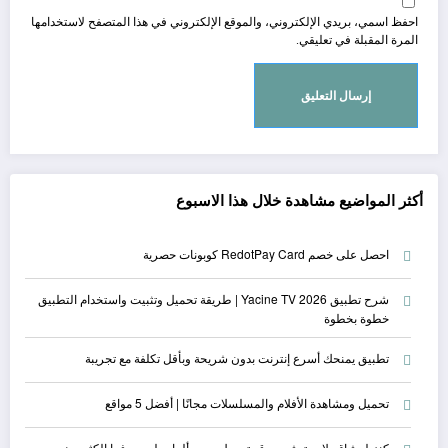
احفظ اسمي، بريدي الإلكتروني، والموقع الإلكتروني في هذا المتصفح لاستخدامها
المرة المقبلة في تعليقي.
أكثر المواضيع مشاهدة خلال هذا الاسبوع
احصل على خصم RedotPay Card كوبونات حصرية
شرح تطبيق Yacine TV 2026 | طريقة تحميل وتثبيت واستخدام التطبيق
خطوة بخطوة
تطبيق يمنحك أسرع إنترنت بدون شريحة وبأقل تكلفة مع تجريبة
تحميل ومشاهدة الأفلام والمسلسلات مجانًا | أفضل 5 مواقع
كنز لعشاق بلايستيشن موقع تحميل جميع ألعاب لن يعرفها الكثيرون