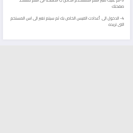
3-ثم عليك تغير اسم المستخدم الخاص ب الصفحه الى اسم مستخد
صفحتك
4- الدخول الى أعدادت الفيس الخاص بك ثم سيتم تغير الى اس المستخم
التى تريده