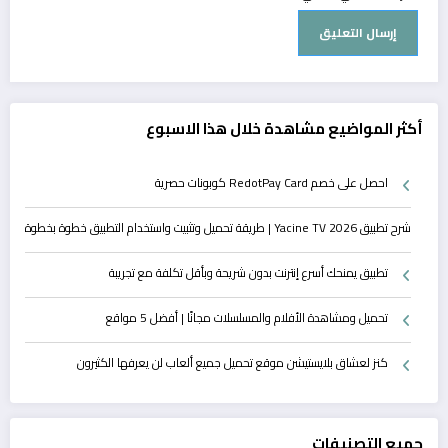
أكثر المواضيع مشاهدة خلال هذا الاسبوع
احصل على خصم RedotPay Card كوبونات حصرية
شرح تطبيق Yacine TV 2026 | طريقة تحميل وتثبيت واستخدام التطبيق خطوة بخطوة
تطبيق يمنحك أسرع إنترنت بدون شريحة وبأقل تكلفة مع تجريبة
تحميل ومشاهدة الأفلام والمسلسلات مجانًا | أفضل 5 مواقع
كنز لعشاق بلايستيشن موقع تحميل جميع ألعاب لن يعرفها الكثيرون
جميع التصنيفات