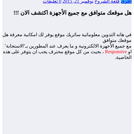
خرى
قلعة الشروح
نوفمبر 21, 2015
0 تعليقات
ل موقعك متوافق مع جميع الأجهزة اكتشف الان !!!
 هاته التدوين معلوماتية سائريك موقع يوفر لك امكانية معرفة هل
وقعك متوافق
 جميع الأجهزة الالكترونية و ما يعرف عند المطورين بـ’الاستجابة’
و
Responsive
، بحيث من كل موقع محترف يجب ان يتوفر على هذه
لخاصية.