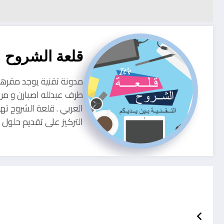
قلعة الشروح
طرف عبدلله اصبارن و من
العربي . قلعة الشروح ته
التركيز على تقديم حلو