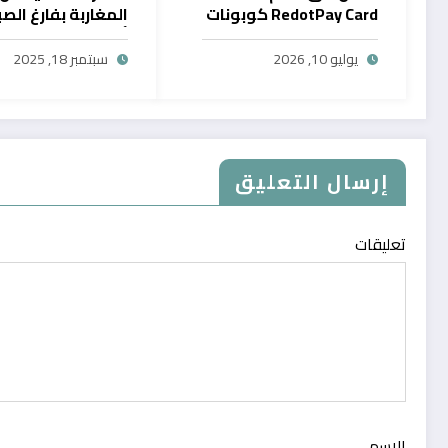
RedotPay Card كوبونات
المغاربة بفارغ الصب
حصرية
أول خدمة رقمية تت
سحب الرصيد من باي
يوليو 10, 2026
سبتمبر 18, 2025
في المغرب
إرسال التعليق
تعليقات
الاسم