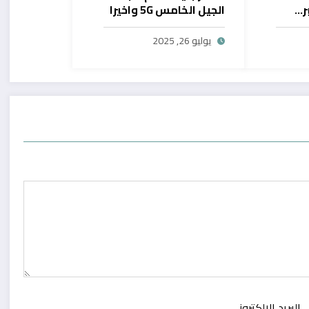
ر…
الجيل الخامس 5G واخيرا
يح
بال
يوليو 26, 2025
البريد الالكتروني