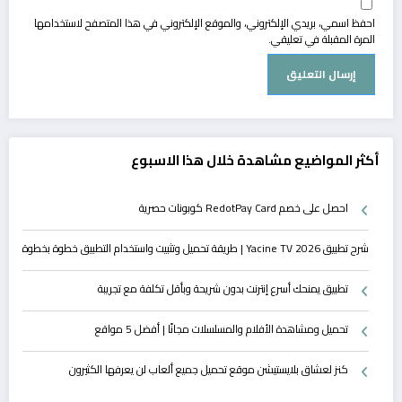
احفظ اسمي، بريدي الإلكتروني، والموقع الإلكتروني في هذا المتصفح لاستخدامها
المرة المقبلة في تعليقي.
أكثر المواضيع مشاهدة خلال هذا الاسبوع
احصل على خصم RedotPay Card كوبونات حصرية
شرح تطبيق Yacine TV 2026 | طريقة تحميل وتثبيت واستخدام التطبيق خطوة بخطوة
تطبيق يمنحك أسرع إنترنت بدون شريحة وبأقل تكلفة مع تجريبة
تحميل ومشاهدة الأفلام والمسلسلات مجانًا | أفضل 5 مواقع
كنز لعشاق بلايستيشن موقع تحميل جميع ألعاب لن يعرفها الكثيرون