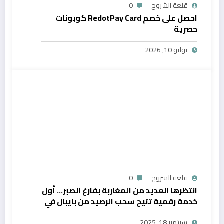
قلعة الشروح
0
احصل على خصم RedotPay Card كوبونات
حصرية
يوليو 10, 2026
قلعة الشروح
0
انتظرها العديد من المغاربة بفارغ الصبر… أول
خدمة رقمية تتيح سحب الرصيد من بايبال في
المغرب
سبتمبر 18, 2025