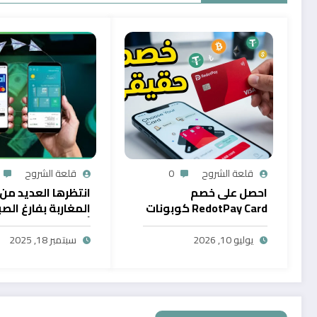
قلعة الشروح
0
قلعة الشروح
احصل على خصم
انتظرها العديد من
RedotPay Card كوبونات
المغاربة بفارغ الصب
حصرية
أول خدمة رقمية تت
سحب الرصيد من باي
يوليو 10, 2026
سبتمبر 18, 2025
في المغرب