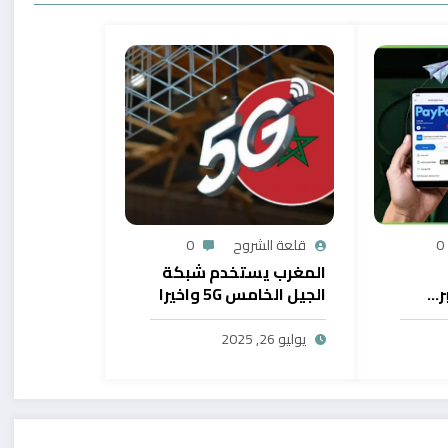
0
قلعة الشروح
0
المغرب يستخدم شبكة
ر…
الجيل الخامس 5G واخيرا
يح
بال
يوليو 26, 2025