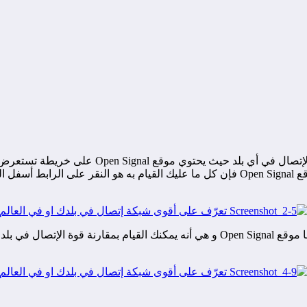
هذا الموقع عبارة عن أداة يمكنك من ولوج و الإطلا
حسب المنطقة التي تقوم بإختيار البحث عنها ، و من أجل إستخدام موقع Open Signal فإن كل ما
هناك العديد من المميزات الأخرى أو الخدمات الأخرى التي يحتوي عليها موقع Open Signal و ه