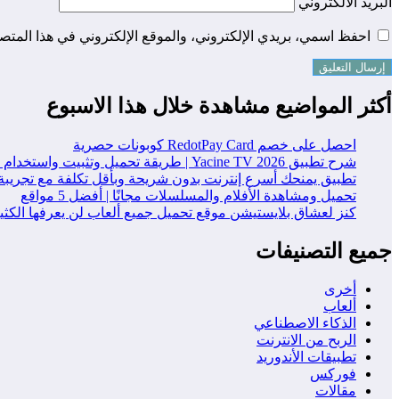
البريد الالكتروني
احفظ اسمي، بريدي الإلكتروني، والموقع الإلكتروني في هذا المتصف
أكثر المواضيع مشاهدة خلال هذا الاسبوع
احصل على خصم RedotPay Card كوبونات حصرية
شرح تطبيق Yacine TV 2026 | طريقة تحميل وتثبيت واستخدام التطبيق خطوة بخطوة
تطبيق يمنحك أسرع إنترنت بدون شريحة وبأقل تكلفة مع تجريبة
تحميل ومشاهدة الأفلام والمسلسلات مجانًا | أفضل 5 مواقع
كنز لعشاق بلايستيشن موقع تحميل جميع ألعاب لن يعرفها الكث
جميع التصنيفات
أخرى
ألعاب
الذكاء الاصطناعي
الربح من الانترنت
تطبيقات الأندوريد
فوركس
مقالات