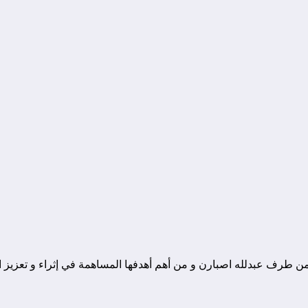
ونة تقنية يوجد مقرها في المغرب, و قد تم تأسيسها في سنة 2010 من طرف عبدلله اصبارن و من أهم أهدفها