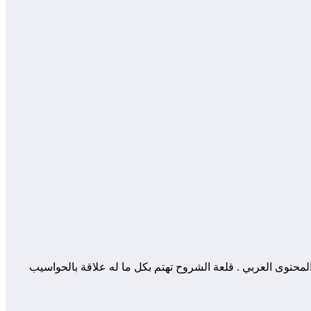
 المساهمة في إثراء و تعزيز المحتوى العربي . قلعة الشروح تهتم بكل ما له علاقة بالحواسيب