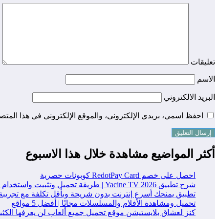
تعليقات
الاسم
البريد الالكتروني
احفظ اسمي، بريدي الإلكتروني، والموقع الإلكتروني في هذا المتصف
أكثر المواضيع مشاهدة خلال هذا الاسبوع
احصل على خصم RedotPay Card كوبونات حصرية
شرح تطبيق Yacine TV 2026 | طريقة تحميل وتثبيت واستخدام التطبيق خطوة بخطوة
تطبيق يمنحك أسرع إنترنت بدون شريحة وبأقل تكلفة مع تجريبة
تحميل ومشاهدة الأفلام والمسلسلات مجانًا | أفضل 5 مواقع
كنز لعشاق بلايستيشن موقع تحميل جميع ألعاب لن يعرفها الكث