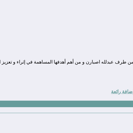
ونة تقنية يوجد مقرها في المغرب, و قد تم تأسيسها في سنة 2010 من طرف عبدلله اصبارن و من أهم أهدفها
ضافة رائعة