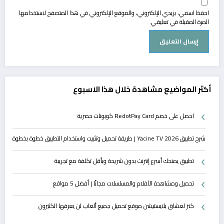
احفظ اسمي، بريدي الإلكتروني، والموقع الإلكتروني في هذا المتصفح لاستخدامها
المرة المقبلة في تعليقي.
أكثر المواضيع مشاهدة خلال هذا الاسبوع
احصل على خصم RedotPay Card كوبونات حصرية
شرح تطبيق Yacine TV 2026 | طريقة تحميل وتثبيت واستخدام التطبيق خطوة بخطوة
تطبيق يمنحك أسرع إنترنت بدون شريحة وبأقل تكلفة مع تجريبة
تحميل ومشاهدة الأفلام والمسلسلات مجانًا | أفضل 5 مواقع
كنز لعشاق بلايستيشن موقع تحميل جميع ألعاب لن يعرفها الكثيرون