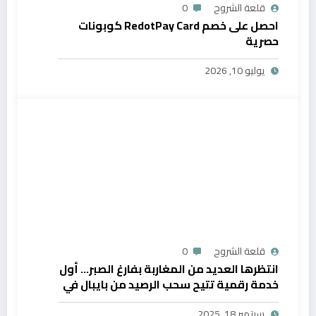
قلعة الشروح
0
احصل على خصم RedotPay Card كوبونات
حصرية
يوليو 10, 2026
قلعة الشروح
0
انتظرها العديد من المغاربة بفارغ الصبر… أول
خدمة رقمية تتيح سحب الرصيد من بايبال في
المغرب
سبتمبر 18, 2025