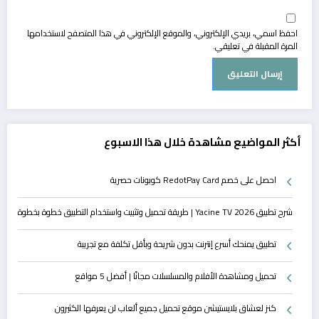
احفظ اسمي، بريدي الإلكتروني، والموقع الإلكتروني في هذا المتصفح لاستخدامها
المرة المقبلة في تعليقي.
أكثر المواضيع مشاهدة خلال هذا الاسبوع
احصل على خصم RedotPay Card كوبونات حصرية
شرح تطبيق Yacine TV 2026 | طريقة تحميل وتثبيت واستخدام التطبيق خطوة بخطوة
تطبيق يمنحك أسرع إنترنت بدون شريحة وبأقل تكلفة مع تجريبة
تحميل ومشاهدة الأفلام والمسلسلات مجانًا | أفضل 5 مواقع
كنز لعشاق بلايستيشن موقع تحميل جميع ألعاب لن يعرفها الكثيرون