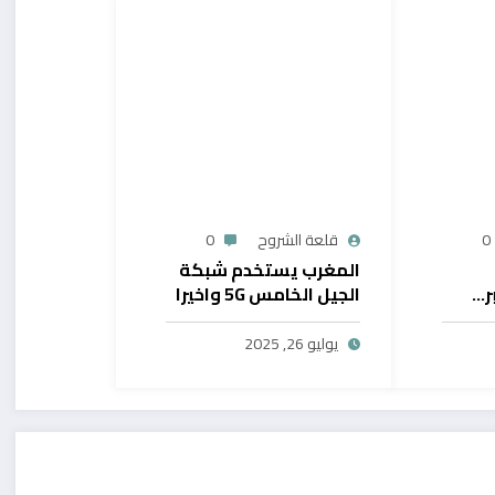
0
قلعة الشروح
0
المغرب يستخدم شبكة
ر…
الجيل الخامس 5G واخيرا
يح
بال
يوليو 26, 2025