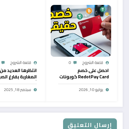
قلعة الشروح
0
قلعة الشروح
احصل على خصم
انتظرها العديد من
RedotPay Card كوبونات
المغاربة بفارغ الصب
حصرية
أول خدمة رقمية تت
سحب الرصيد من باي
يوليو 10, 2026
سبتمبر 18, 2025
في المغرب
إرسال التعليق