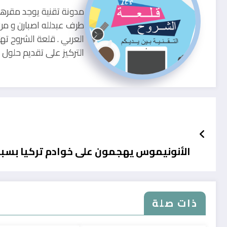
طرف عبدلله اصبارن و من
العربي . قلعة الشروح ته
التركيز على تقديم حلو
الأنونيموس يهجمون على خوادم تركيا بسب
ذات صلة