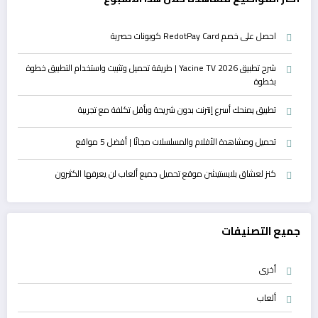
احصل على خصم RedotPay Card كوبونات حصرية
شرح تطبيق Yacine TV 2026 | طريقة تحميل وتثبيت واستخدام التطبيق خطوة
بخطوة
تطبيق يمنحك أسرع إنترنت بدون شريحة وبأقل تكلفة مع تجريبة
تحميل ومشاهدة الأفلام والمسلسلات مجانًا | أفضل 5 مواقع
كنز لعشاق بلايستيشن موقع تحميل جميع ألعاب لن يعرفها الكثيرون
جميع التصنيفات
أخرى
ألعاب