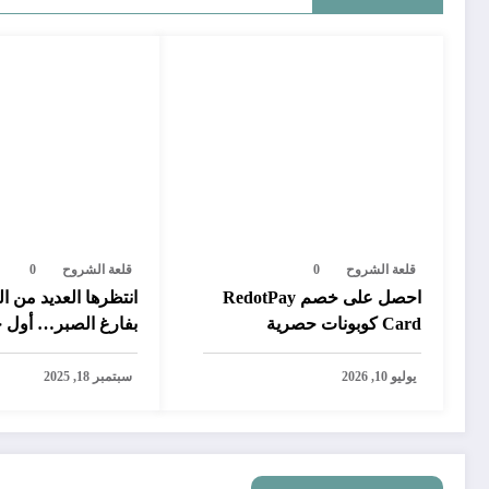
قلعة الشروح
0
قلعة الشروح
0
احصل على خصم RedotPay
انتظرها العديد من ال
Card كوبونات حصرية
بفارغ الصبر… أول 
رقمية تتيح سحب ال
بايبال في المغرب
يوليو 10, 2026
سبتمبر 18, 2025