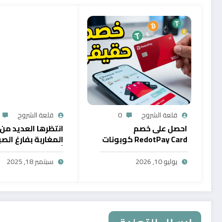
قلعة الشروح
0
قلعة الشروح
احصل على خصم
انتظرها العديد من
RedotPay Card كوبونات
المغاربة بفارغ الصب
حصرية
أول خدمة رقمية تت
سحب الرصيد من باي
يوليو 10, 2026
سبتمبر 18, 2025
في المغرب