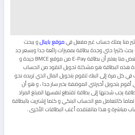
ثير منا يملك حساب غير مفعل في
موقع بايبال
و يبحث
 بحث كثيرا حتي وجدة بطاقة بمميزات رائعة جدا وبسعر جد
منخفض الا وهي بطاقة E-Pay من موقع BMCE . طبعا البعض منا يعلم أن بطاقة E-Pay من موقع BMCE جيدة و
ودة هذه البطاقة هو مشكلة تحويل النقود من الحساب
 بحيث وجب عليك الذهاب في كل مرة إلى البنك لتقوم بتحويل المال الذي تريده نحو
ي أقوم بتحويل أخبرتني الموضفة بخبر سار جدا ، و هو أن
اقة يجب شحنها إلى بطاقة تقتطع لنفسها المبلغ المراد
تماما كالتعامل مع الحساب البنكي و كلما إشتريت بالبطاقة
اب مباشرة و هذا ماتفتقده أغلب البطاقات الأخرى .