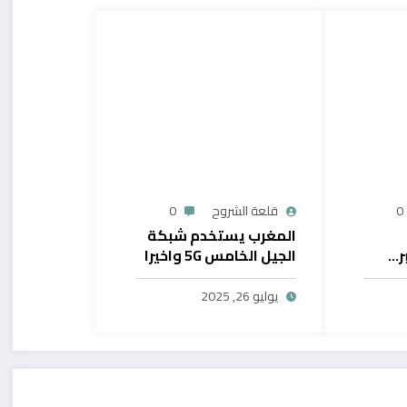
0
قلعة الشروح
0
المغرب يستخدم شبكة
ر…
الجيل الخامس 5G واخيرا
يح
بال
يوليو 26, 2025